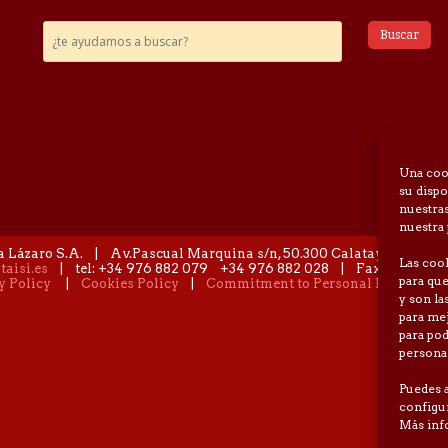
Una coo
su dispo
nuestras
nuestra 
a Lázaro S.A. | Av.Pascual Marquina s/n, 50.300 Calatayud (Zarag
Las cook
taisi.es
| tel: +34 976 882 079 +34 976 882 028 | Fax +34 976 8
para que
y Policy
|
Cookies Policy
|
Commitment to Personal Data Prot
y son la
para mej
para pod
persona
Puedes a
configur
Más inf