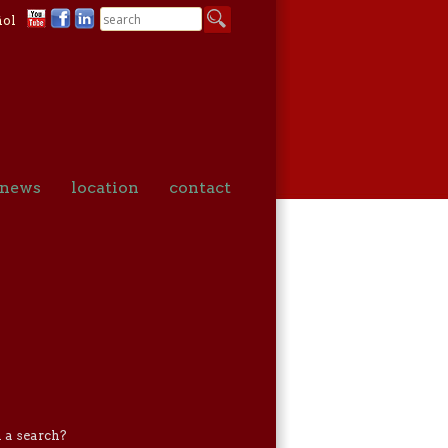
ñol
news
location
contact
m a search?