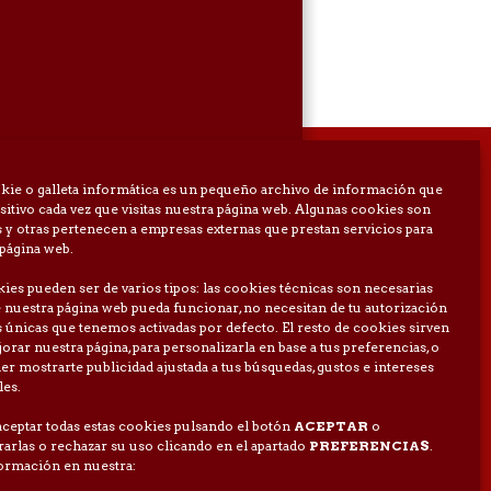
kie o galleta informática es un pequeño archivo de información que
sitivo cada vez que visitas nuestra página web. Algunas cookies son
 y otras pertenecen a empresas externas que prestan servicios para
página web.
oza) Spain
ies pueden ser de varios tipos: las cookies técnicas son necesarias
82 568
 nuestra página web pueda funcionar, no necesitan de tu autorización
ection |
Ethics Channel
s únicas que tenemos activadas por defecto. El resto de cookies sirven
orar nuestra página, para personalizarla en base a tus preferencias, o
er mostrarte publicidad ajustada a tus búsquedas, gustos e intereses
les.
ceptar todas estas cookies pulsando el botón
ACEPTAR
o
arlas o rechazar su uso clicando en el apartado
PREFERENCIAS
.
ormación en nuestra: